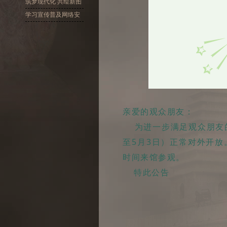
十大精神
筑梦现代化 共绘新图
景
学习宣传普及网络安
全
亲爱的观众朋友：
为进一步满足观众朋友的
至5月3日）正常对外开放。
时间来馆参观。
特此公告