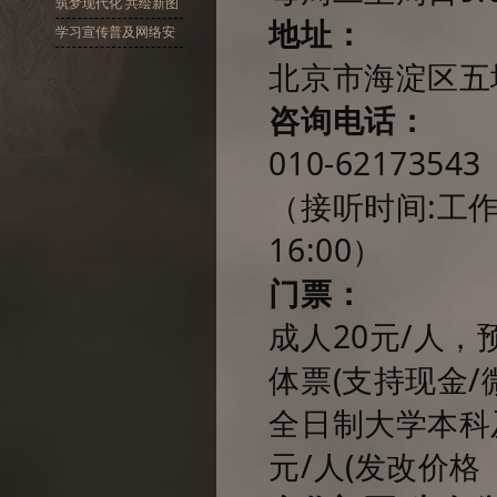
十大精神
筑梦现代化 共绘新图
地址：
景
学习宣传普及网络安
全
北京市海淀区五
咨询电话：
010-62173543
（接听时间:工作日
16:00）
门票：
成人20元/人
体票(支持现金/
全日制大学本科
元/人(发改价格〔