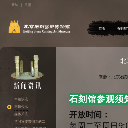
登陆
|
注册
首页
石刻展
北
来源：北京石刻
石刻馆参观须
本馆快讯
本馆公示
开放时间：
媒体关注
学习宣传贯彻党的二
每周二至周日9:0