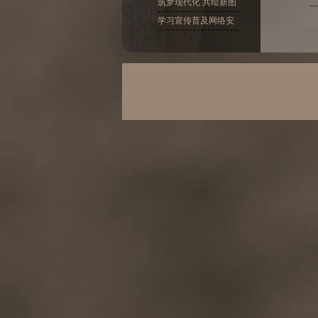
十大精神
筑梦现代化 共绘新图
景
学习宣传普及网络安
全