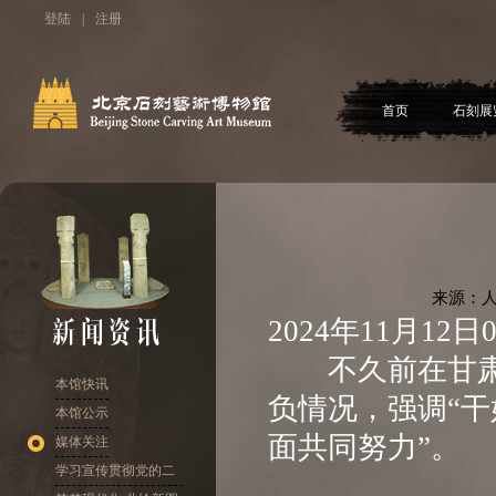
登陆
|
注册
首页
石刻展
来源：人
2024年11月12
不久前在甘肃考
本馆快讯
负情况，强调“
本馆公示
面共同努力”。
媒体关注
学习宣传贯彻党的二