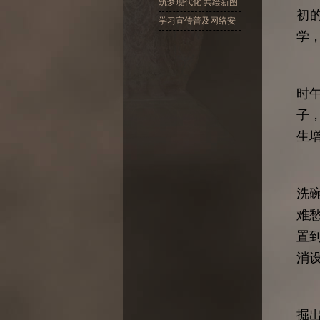
十大精神
筑梦现代化 共绘新图
初
景
学习宣传普及网络安
学
全
小
时
子
生
民
洗
难
置
消
“
掘