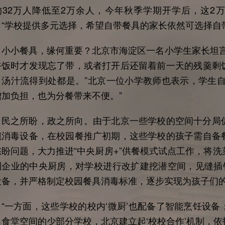
的32万人降低至2万余人，今年秋季学期开学后，这2
，“学校提供多元选择，希望自带餐具的家长依然可选择自
小餐具，缘何重要？北京市海淀区一名小学生家长坦言
午饭时才发现忘了带，或者打开后还留着前一天的残羹剩
，汤汁流得到处都是。”北京一位小学教师也表示，学生自
增加负担，也为分餐带来不便。”
之所盼，政之所向。由于北京一些学校的空间十分局促
碗消毒设备，在校园餐推广初期，这些学校的孩子需自备
愁盼问题，大力推进“中央厨房+”供餐模式试点工作，将
到企业的中央厨房，对学校进行改扩建挖潜空间，见缝插针
设备，并严格制定校园餐具消毒标准，逐步实现为孩子们的
一方面，这些学校的校内‘微厨’也配备了智能烹饪设备
出食堂空间的少部分学校，北京建立起‘校校合作’机制，