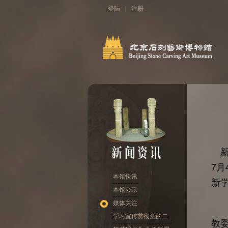
登陆
|
注册
新
7
本馆快讯
新
本馆公示
媒体关注
据
学习宣传贯彻党的二
教