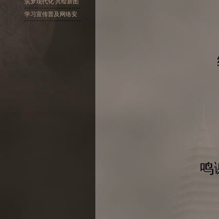
十大精神
筑梦现代化 共绘新图
景
学习宣传普及网络安
全
鸣