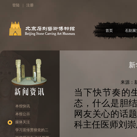
登陆
|
注册
首页
石刻展
新
来源：
当下快节奏的
态，什么是胆
本馆快讯
网友关心的话
本馆公示
科主任医师刘崇
媒体关注
学习宣传贯彻党的二