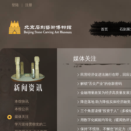
登陆
|
注册
首页
石刻展
媒体关注
民营经济促进法施行在即，回应
解锁“舌尖产业”的创新密码
金融增量政策为经济高质量发展
本馆快讯
降息落地 助力降低实体经济融资
本馆公示
三个角度读懂“投资于人”（多棱
媒体关注
用数字化赋能均等化（暖闻热评
学习宣传贯彻党的二
保持“不慌张、不懈怠”的定力（