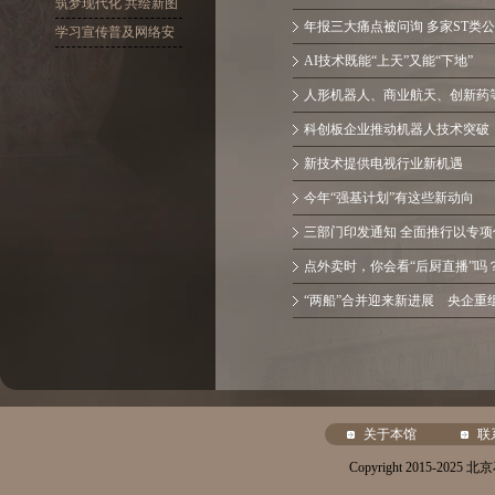
十大精神
筑梦现代化 共绘新图
年报三大痛点被问询 多家ST类公
景
学习宣传普及网络安
全
AI技术既能“上天”又能“下地”
人形机器人、商业航天、创新药
科创板企业推动机器人技术突破
新技术提供电视行业新机遇
今年“强基计划”有这些新动向
三部门印发通知 全面推行以专项信
点外卖时，你会看“后厨直播”吗
“两船”合并迎来新进展 央企重
关于本馆
联
Copyright 2015-20