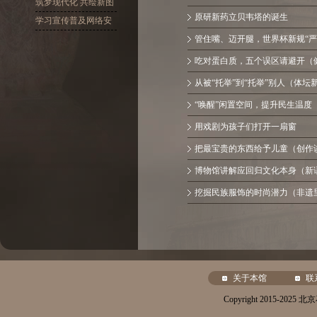
十大精神
筑梦现代化 共绘新图
原研新药立贝韦塔的诞生
景
学习宣传普及网络安
全
管住嘴、迈开腿，世界杯新规“严
吃对蛋白质，五个误区请避开（
从被“托举”到“托举”别人（体坛
“唤醒”闲置空间，提升民生温度
用戏剧为孩子们打开一扇窗
把最宝贵的东西给予儿童（创作
博物馆讲解应回归文化本身（新
挖掘民族服饰的时尚潜力（非遗
关于本馆
联
Copyright 2015-20