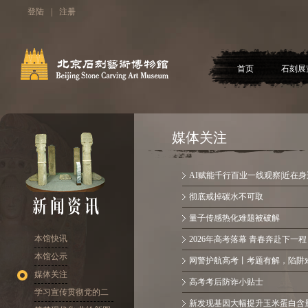
登陆
|
注册
首页
石刻展
媒体关注
AI赋能千行百业一线观察|近在身
彻底戒掉碳水不可取
量子传感热化难题被破解
本馆快讯
2026年高考落幕 青春奔赴下一程
本馆公示
网警护航高考丨考题有解，陷阱难
媒体关注
高考考后防诈小贴士
学习宣传贯彻党的二
新发现基因大幅提升玉米蛋白含