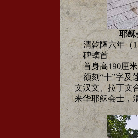
耶稣
清乾隆六年（17
碑螭首
首身高190厘米
额刻“十”字及
文汉文、拉丁文
来华耶稣会士，