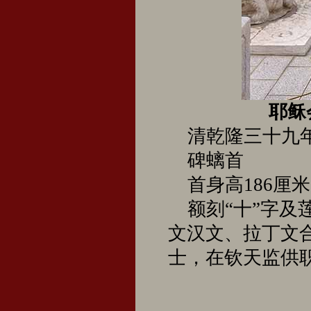
耶稣
清乾隆三十九年（
碑螭首
首身高186厘米 
额刻“十”字及
文汉文、拉丁文
士，在钦天监供