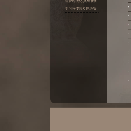
十大精神
筑梦现代化 共绘新图
景
学习宣传普及网络安
全