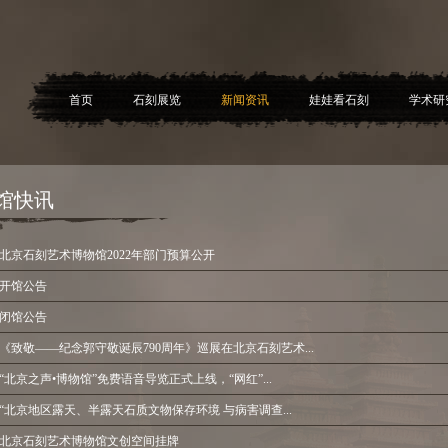
首页
石刻展览
新闻资讯
娃娃看石刻
学术研
馆快讯
北京石刻艺术博物馆2022年部门预算公开
开馆公告
闭馆公告
《致敬——纪念郭守敬诞辰790周年》巡展在北京石刻艺术...
“北京之声•博物馆”免费语音导览正式上线，“网红”...
“北京地区露天、半露天石质文物保存环境 与病害调查...
北京石刻艺术博物馆文创空间挂牌