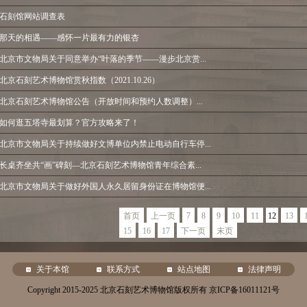
石刻馆网站调查表
那天的相遇——感怀一片最有力的银杏
北京市文物局关于同意举办“叶落的季节——漫步北京赏...
北京石刻艺术博物馆赏秋指数（2021.10.26）
北京石刻艺术博物馆公告（开放时间和预约人数调整）...
如何逛五塔寺最划算？官方攻略来了！
北京市文物局关于持续做好文博单位内禁止电动自行车停...
长桌齐坐共“画”碑刻—北京石刻艺术博物馆青年综合素...
北京市文物局关于做好外国人永久居留身份证在博物馆便...
首页
上一页
7
8
9
10
11
12
13
15
16
17
下一页
末页
关于本馆
联系方式
站点地图
法律声明
Copyright 2015-2025 北京石刻艺术博物馆版权所有 京ICP备16011121号