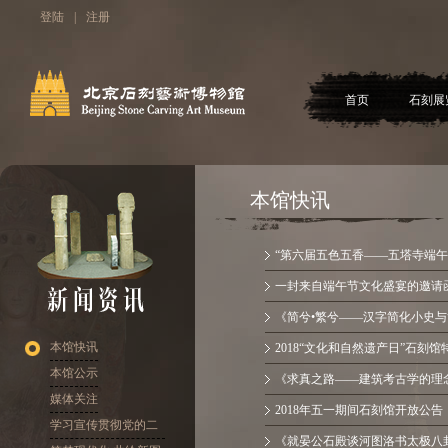
登陆
|
注册
首页
石刻展
本馆快讯
“第六届五色五香——五塔寺端午文
一封来自端午节文化盛宴的邀请
《简兮•繁兮——汉字简化小史与简
本馆快讯
2018“文化和自然遗产日”石刻
本馆公示
《求真之路——建筑考古学的理念
媒体关注
2018年五一期间石刻馆开放公告
学习宣传贯彻党的二
《就晏公石殿谈河图洛书太极八卦