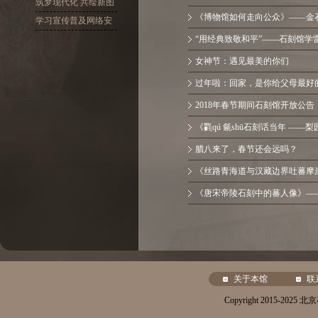
十大精神
筑梦现代化 共绘新图
《博物馆如何走向公众》——金石
景
学习宣传普及网络安
全
“用经典致敬和平”——石刻馆学
女神节：遇见最美的你们
过年啦：回家，是你给父母最好
2018年春节期间石刻馆开放公告
《氍qú 毹shū石刻话当年 ——
腊八来了，春节还会远吗？
《丝路青海道与汉藏边界吐蕃摩崖
《唐宋帝陵石刻中的蕃人像》——
关于本馆
联
Copyright 2015-20